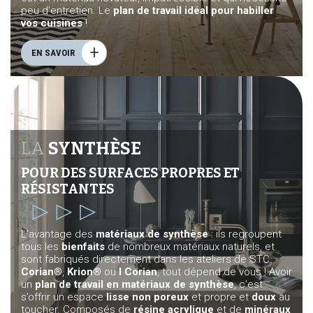
peu d’entretien. Le
plan de travail idéal pour habiller
vos cuisines
!
EN SAVOIR
LA
SYNTHÈSE
POUR DES SURFACES PROPRES ET
RÉSISTANTES
L’avantage des
matériaux de synthèse
: ils regroupent
tous les
bienfaits
de nombreux matériaux naturels, et
sont fabriqués directement dans les ateliers de STC.
Corian®
,
Krion®
ou
I Corian
, tout dépend de vous ! Avoir
un
plan de travail en matériaux de synthèse
, c’est
s’offrir un espace
lisse non poreux
et propre et
doux
au
toucher. Composés de
résine acrylique
et de
minéraux