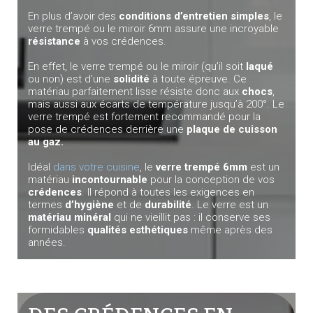
En plus d’avoir des
conditions d’entretien simples
, le
verre trempé ou le miroir 6mm assure une incroyable
résistance
à vos crédences.
En effet, le verre trempé ou le miroir (qu’il soit
laqué
ou non) est d’une
solidité
à toute épreuve. Ce
matériau parfaitement lisse résiste donc aux
chocs
,
mais aussi aux écarts de température jusqu’à 200°. Le
verre trempé est fortement recommandé pour la
pose de crédences derrière une
plaque de cuisson
au gaz.
Idéal
dans votre cuisine
, le
verre trempé 6mm
est un
matériau
incontournable
pour la conception de vos
crédences
. Il répond à toutes les exigences en
termes
d’hygiène
et de
durabilité
. Le verre est un
matériau minéral
qui ne vieillit pas : il conserve ses
formidables
qualités esthétiques
même après des
années.