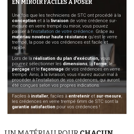
EN MIROIR FACILES À POSER
Une fois que les techniciens de STC ont procédé à la
conception
et à la
livraison
de votre crédence sur-
mesure en verre trempé ou miroir, vous pouvez
passer à l’
installation de votre crédence
. Grâce au
matériau novateur haute résistance
qu’est le verre
trempé, la pose de vos crédences est facile et
rapide.
Lors de la
réalisation du plan d’exécution,
vous
pourrez sélectionner les
dimensions
, la
forme
, le
perçage
et le
façonnage
de vos crédences en verre
trempé. Ainsi, à la livraison, vous n’aurez aucun mal à
procéder à l’installation de vos crédences, qui auront
été conçues selon vos propres indications.
Faciles à
installer
, faciles à
entretenir
et
sur-mesure
,
les crédences en verre trempé 6mm de STC sont la
garantie satisfaction
pour vos crédences !
UN MATÉRIAU POUR
CHACUN