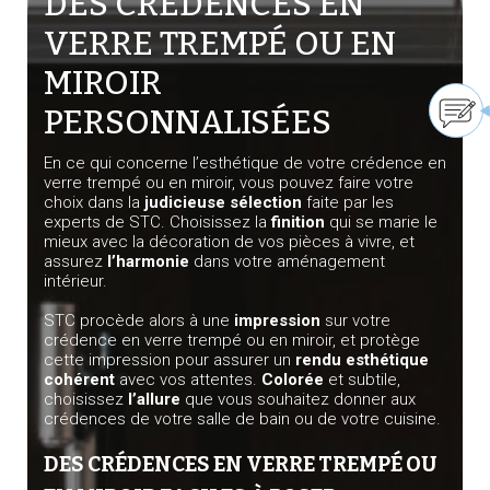
DES CRÉDENCES EN
VERRE TREMPÉ OU EN
MIROIR
PERSONNALISÉES
En ce qui concerne l’esthétique de votre crédence en
verre trempé ou en miroir, vous pouvez faire votre
choix dans la
judicieuse sélection
faite par les
experts de STC. Choisissez la
finition
qui se marie le
mieux avec la décoration de vos pièces à vivre, et
assurez
l’harmonie
dans votre aménagement
intérieur.
STC procède alors à une
impression
sur votre
crédence en verre trempé ou en miroir, et protège
cette impression pour assurer un
rendu esthétique
cohérent
avec vos attentes.
Colorée
et subtile,
choisissez
l’allure
que vous souhaitez donner aux
crédences de votre salle de bain ou de votre cuisine.
DES CRÉDENCES EN VERRE TREMPÉ OU