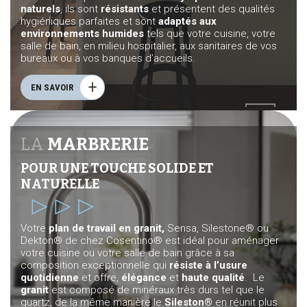
naturels
, ils sont
résistants
et présentent des qualités
hygiéniques parfaites et sont
adaptés aux
environnements humides
tels que votre cuisine, votre
salle de bain, en milieu hospitalier, aux sanitaires de vos
bureaux ou à vos banques d’accueils.
EN SAVOIR
LA
MARBRERIE
POUR UNE TOUCHE SOLIDE ET
NATURELLE
Votre
plan de travail en granit,
Sensa, Silestone® ou
Dekton® de chez Cosentino® est idéal pour aménager
votre cuisine ou votre salle de bain grâce à sa
composition exceptionnelle qui
résiste à l’usure
quotidienne
et offre,
élégance
et
haute qualité
. Le
granit
est composé de minéraux très durs tel que le
quartz, de la même manière le
Sileston®
en réunit plus