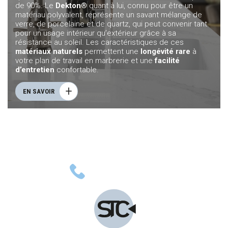
de 90%. Le
Dekton®
quant à lui, connu pour être un
matériau polyvalent, représente un savant mélange de
verre, de porcelaine et de quartz, qui peut convenir tant
pour un usage intérieur qu’extérieur grâce à sa
résistance au soleil. Les caractéristiques de ces
matériaux naturels
permettent une
longévité rare
à
votre plan de travail en marbrerie et une
facilité
d’entretien
confortable.
EN SAVOIR
01 48 33 34 24