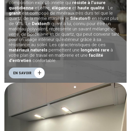
composition exceptionnelle qui
résiste à l’usure
quotidienne
et offre,
élégance
et
haute qualité
. Le
granit
est composé de minéraux très durs tel que le
quartz, de la même manière le
Sileston®
en réunit plus
de 90%. Le
Dekton®
quant à lui, connu pour être un
matériau polyvalent, représente un savant mélange de
verre, de porcelaine et de quartz, qui peut convenir tant
pour un usage intérieur qu’extérieur grâce à sa
résistance au soleil. Les caractéristiques de ces
matériaux naturels
permettent une
longévité rare
à
votre plan de travail en marbrerie et une
facilité
d’entretien
confortable.
EN SAVOIR