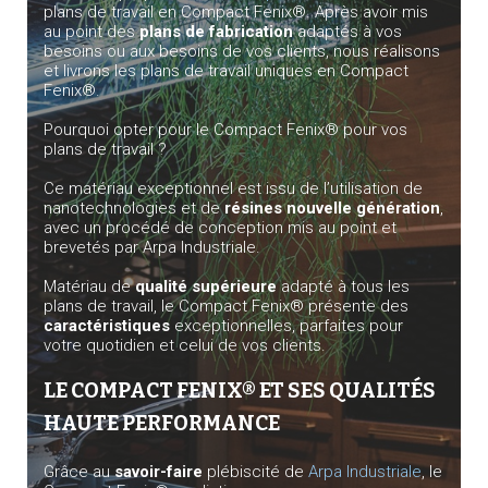
plans de travail en Compact Fenix®. Après avoir mis
au point des
plans de fabrication
adaptés à vos
besoins ou aux besoins de vos clients, nous réalisons
et livrons les plans de travail uniques en Compact
Fenix®.
Pourquoi opter pour le Compact Fenix® pour vos
plans de travail ?
Ce matériau exceptionnel est issu de l’utilisation de
nanotechnologies et de
résines nouvelle génération
,
avec un procédé de conception mis au point et
brevetés par Arpa Industriale.
Matériau de
qualité supérieure
adapté à tous les
plans de travail, le Compact Fenix® présente des
caractéristiques
exceptionnelles, parfaites pour
votre quotidien et celui de vos clients.
LE COMPACT FENIX® ET SES QUALITÉS
HAUTE PERFORMANCE
Grâce au
savoir-faire
plébiscité de
Arpa Industriale
, le