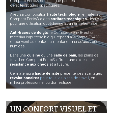
Compact Fenix® se distingue par ses
caractéristiques spécifiques.
Avec sa composition
haute technologie
, le matériau
Compact Fenix® a des
attributs techniques
idéaux
pour une utilisation quotidienne et un entretien aisé.
Anti-traces de doigts
, le Compact Fenix® est un
matériau imputrescible qui répond à la norme EN438
et convient au contact alimentaire ainsi qu’aux zones
humides.
Dans une
cuisine
ou une
salle de bain
, les plans de
travail en Compact Fenix® offrent une excellente
résistance aux chocs
et à l’usure.
Ce matériau à
haute densité
présente des avantages
révolutionnaires
pour tous les plans de travail
, en
milieu professionnel ou domestique !
UN CONFORT VISUEL ET