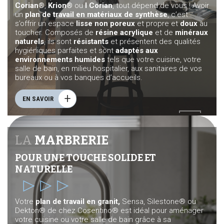
Corian®
,
Krion®
ou
I Corian
, tout dépend de vous ! Avoir
un
plan de travail en matériaux de synthèse
, c’est
s’offrir un espace
lisse non poreux
et propre et
doux
au
toucher. Composés de
résine acrylique
et de
minéraux
naturels
, ils sont
résistants
et présentent des qualités
hygiéniques parfaites et sont
adaptés aux
environnements humides
tels que votre cuisine, votre
salle de bain, en milieu hospitalier, aux sanitaires de vos
bureaux ou à vos banques d’accueils.
EN SAVOIR
LA
MARBRERIE
POUR UNE TOUCHE SOLIDE ET
NATURELLE
Votre
plan de travail en granit,
Sensa, Silestone® ou
Dekton® de chez Cosentino® est idéal pour aménager
votre cuisine ou votre salle de bain grâce à sa