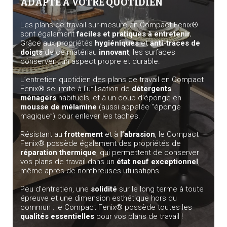
ADAPTÉ À VOTRE QUOTIDIEN
Les plans de travail sur-mesure en Compact Fenix®
sont également
faciles et pratiques à entretenir.
Grâce aux propriétés
hygiéniques
et
anti-traces
de
doigts
de ce matériau
innovant
, les surfaces
conservent un aspect propre et durable.
L’entretien quotidien des plans de travail en Compact
Fenix® se limite à l’utilisation de
détergents
ménagers
habituels, et à un coup d’éponge en
mousse de mélamine
(aussi appelée “éponge
magique”) pour enlever les taches.
Résistant au
frottement
et à
l’abrasion
, le Compact
Fenix® possède également des propriétés de
réparation thermique
, qui permettent de conserver
vos plans de travail dans un
état neuf exceptionnel
,
même après de nombreuses utilisations.
Peu d’entretien, une
solidité
sur le long terme à toute
épreuve et une dimension esthétique hors du
commun : le Compact Fenix® possède toutes les
qualités essentielles
pour vos plans de travail !