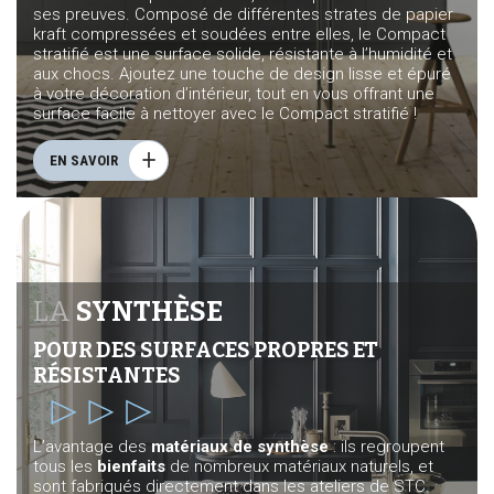
ses preuves. Composé de différentes strates de papier
kraft compressées et soudées entre elles, le Compact
stratifié est une surface solide, résistante à l’humidité et
aux chocs. Ajoutez une touche de design lisse et épuré
à votre décoration d’intérieur, tout en vous offrant une
surface facile à nettoyer avec le Compact stratifié !
EN SAVOIR
LA
SYNTHÈSE
POUR DES SURFACES PROPRES ET
RÉSISTANTES
L’avantage des
matériaux de synthèse
: ils regroupent
tous les
bienfaits
de nombreux matériaux naturels, et
sont fabriqués directement dans les ateliers de STC.