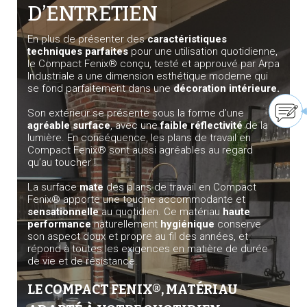
D’ENTRETIEN
En plus de présenter des
caractéristiques
techniques parfaites
pour une utilisation quotidienne,
le Compact Fenix® conçu, testé et approuvé par Arpa
Industriale a une dimension esthétique moderne qui
se fond parfaitement dans une
décoration intérieure.
Son extérieur se présente sous la forme d’une
agréable surface
, avec une
faible réflectivité
de la
lumière. En conséquence, les plans de travail en
Compact Fenix® sont aussi agréables au regard
qu’au toucher !
La surface
mate
des plans de travail en Compact
Fenix® apporte une touche accommodante et
sensationnelle
au quotidien. Ce matériau
haute
performance
naturellement
hygiénique
conserve
son aspect doux et propre au fil des années, et
répond à toutes les exigences en matière de durée
de vie et de résistance.
LE COMPACT FENIX®, MATÉRIAU