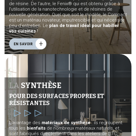
de résine. De l’autre, le Fenix® qui est obtenu grâce à
l’utilisation de la nanotechnologie et de résines de
nouvelle génération. Quel que soit le modèle, le Compact
est un matériau novateur, imputrescible et qui nécessite
peu d’entretien. Le
plan de travail idéal pour habiller
vos cuisines
!
EN SAVOIR
LA
SYNTHÈSE
POUR DES SURFACES PROPRES ET
RÉSISTANTES
L’avantage des
matériaux de synthèse
: ils regroupent
tous les
bienfaits
de nombreux matériaux naturels, et
sont fabriqués directement dans les ateliers de STC.