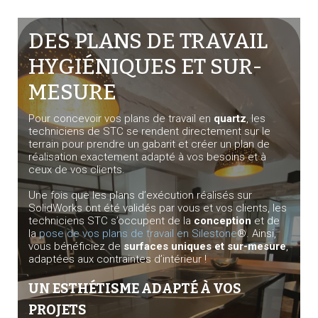
DES PLANS DE TRAVAIL
HYGIÉNIQUES ET SUR-
MESURE
Pour concevoir vos plans de travail en
quartz
, les
techniciens de STC se rendent directement sur le
terrain pour prendre un gabarit et créer un plan de
réalisation exactement adapté à vos besoins et à
ceux de vos clients.
Une fois que les plans d’exécution réalisés sur
SolidWorks ont été validés par vous et vos clients, les
techniciens STC s’occupent de la
conception
et de
la
pose de vos plans de travail en Silestone
®. Ainsi,
vous bénéficiez de
surfaces uniques et sur-mesure
,
adaptées aux contraintes d’intérieur !
UN ESTHÉTISME ADAPTÉ À VOS
PROJETS