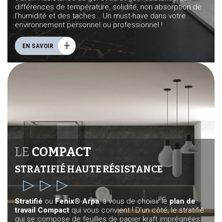
différences de température, solidité, non absorption de
l’humidité et des taches… Un must-have dans votre
environnement personnel ou professionnel !
EN SAVOIR
LE
COMPACT
STRATIFIÉ HAUTE RÉSISTANCE
Stratifié
ou
Fenix® Arpa
, à vous de choisir le
plan de
travail Compact
qui vous convient ! D’un côté, le stratifié
qui se compose de feuilles de papier kraft imprégnées