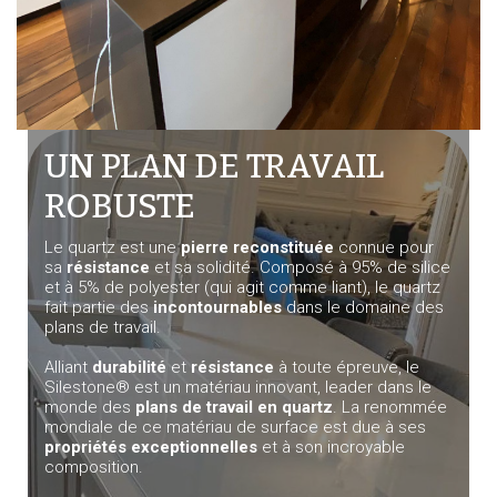
UN PLAN DE TRAVAIL
ROBUSTE
Le quartz est une
pierre reconstituée
connue pour
sa
résistance
et sa solidité. Composé à 95% de silice
et à 5% de polyester (qui agit comme liant), le quartz
fait partie des
incontournables
dans le domaine des
plans de travail.
Alliant
durabilité
et
résistance
à toute épreuve, le
Silestone® est un matériau innovant, leader dans le
monde des
plans de travail en quartz
. La renommée
mondiale de ce matériau de surface est due à ses
propriétés exceptionnelles
et à son incroyable
composition.