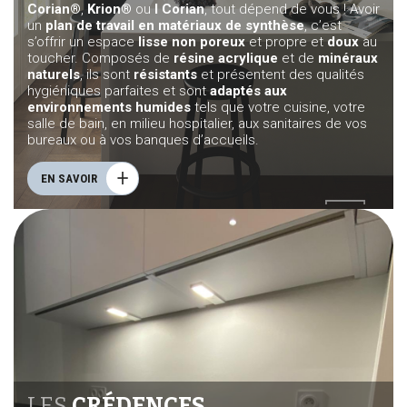
Corian®
,
Krion®
ou
I Corian
, tout dépend de vous ! Avoir
un
plan de travail en matériaux de synthèse
, c’est
s’offrir un espace
lisse non poreux
et propre et
doux
au
toucher. Composés de
résine acrylique
et de
minéraux
naturels
, ils sont
résistants
et présentent des qualités
hygiéniques parfaites et sont
adaptés aux
environnements humides
tels que votre cuisine, votre
salle de bain, en milieu hospitalier, aux sanitaires de vos
bureaux ou à vos banques d’accueils.
EN SAVOIR
LES
CRÉDENCES