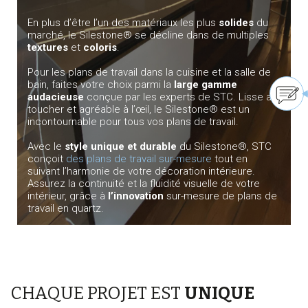
En plus d’être l’un des matériaux les plus
solides
du
marché, le Silestone® se décline dans de multiples
textures
et
coloris
.
Pour les plans de travail dans la cuisine et la salle de
bain, faites votre choix parmi la
large gamme
audacieuse
conçue par les experts de STC. Lisse au
toucher et agréable à l’œil, le Silestone® est un
incontournable pour tous vos plans de travail.
Avec le
style unique et durable
du Silestone®, STC
conçoit
des plans de travail sur-mesure
tout en
suivant l’harmonie de votre décoration intérieure.
Assurez la continuité et la fluidité visuelle de votre
intérieur, grâce à
l’innovation
sur-mesure de plans de
travail en quartz.
CHAQUE PROJET EST
UNIQUE