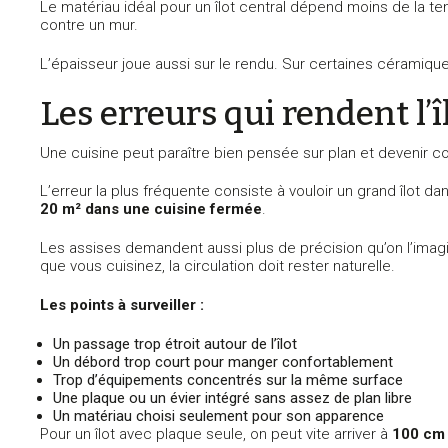
Le matériau idéal pour un îlot central dépend moins de la te
contre un mur.
L’épaisseur joue aussi sur le rendu. Sur certaines céramiqu
Les erreurs qui rendent l’
Une cuisine peut paraître bien pensée sur plan et devenir co
L’erreur la plus fréquente consiste à vouloir un grand îlo
20 m² dans une cuisine fermée
.
Les assises demandent aussi plus de précision qu’on l’imagi
que vous cuisinez, la circulation doit rester naturelle.
Les points à surveiller :
Un passage trop étroit autour de l’îlot
Un débord trop court pour manger confortablement
Trop d’équipements concentrés sur la même surface
Une plaque ou un évier intégré sans assez de plan libre
Un matériau choisi seulement pour son apparence
Pour un îlot avec plaque seule, on peut vite arriver à
100 cm 