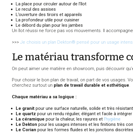
La place pour circuler autour de l’îlot
Le recul des assises
L’ouverture des tiroirs et appareils
La profondeur utile pour cuisiner
Le débord du plan pour les jambes
Un îlot réussi ne force pas vos mouvements. Il accompagne
>>>
Je choisis un plan Dekton® pensé pour un usage intensi
Le matériau transforme c
On peut aimer une matière en showroom, puis découvrir qu’e
Pour choisir le bon plan de travail, on part de vos usages.
cherchez surtout un
plan de travail durable et esthétique
.
Chaque matériau a sa logique :
Le granit
pour une surface naturelle, solide et très résistan
Le quartz
pour un rendu régulier, élégant et facile à intégrer
La céramique
pour la chaleur, les rayures et
l’hygiène
Le Dekton
pour les usages intenses et les finitions très c
Le Corian
pour les formes fluides et les jonctions discrète