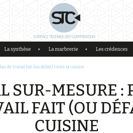
La synthèse
La marbrerie
Les crédences
n de travail fait (ou défait) toute la cuisine
L SUR-MESURE :
AIL FAIT (OU DÉF
CUISINE