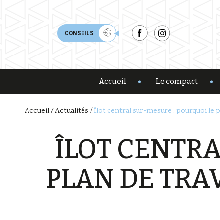
CONSEILS
Accueil
Le compact
Îlot central sur-mesure : pourquoi le pla
Accueil
Actualités
ÎLOT CENTRA
PLAN DE TRAV