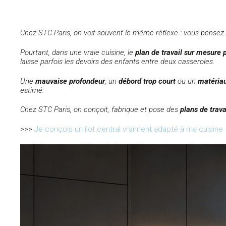
Chez STC Paris, on voit souvent le même réflexe : vous pensez d’a
Pourtant, dans une vraie cuisine, le
plan de travail sur mesure p
laisse parfois les devoirs des enfants entre deux casseroles.
Une
mauvaise profondeur
, un
débord trop court
ou un
matériau
estimé.
Chez STC Paris, on conçoit, fabrique et pose des
plans de trav
>>>
Je conçois un îlot central vraiment adapté à ma cuisine