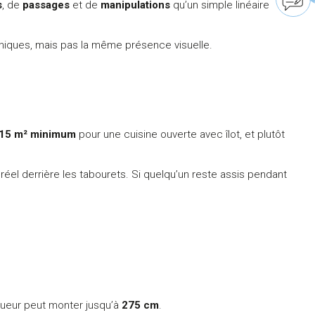
s
, de
passages
et de
manipulations
qu’un simple linéaire
iques, mais pas la même présence visuelle.
15 m² minimum
pour une cuisine ouverte avec îlot, et plutôt
ul réel derrière les tabourets. Si quelqu’un reste assis pendant
ngueur peut monter jusqu’à
275 cm
.